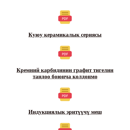
Куюу керамикалык сериясы
Кремний карбидинин графит тигелин
тандоо боюнча колдонмо
Индукциялык эритүүчү меш