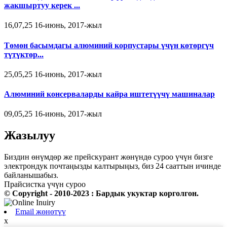
жакшыртуу керек ...
16,07,25 16-июнь, 2017-жыл
Төмөн басымдагы алюминий корпустары үчүн көтөргүч
түтүктөр...
25,05,25 16-июнь, 2017-жыл
Алюминий консерваларды кайра иштетүүчү машиналар
09,05,25 16-июнь, 2017-жыл
Жазылуу
Биздин өнүмдөр же прейскурант жөнүндө суроо үчүн бизге
электрондук почтаңызды калтырыңыз, биз 24 сааттын ичинде
байланышабыз.
Прайсистка үчүн суроо
© Copyright - 2010-2023 : Бардык укуктар корголгон.
Email жөнөтүү
x