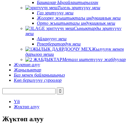
Башкалар Ыңгайлаштырылган
Тигель эритүүчү меш
Газ эритүүчү меш
Жогорку жыштыктагы индукциялык меш
Орто жыштыктагы индукциялык меш
Сыныктарды эритүүчү
меш
Айлануучу меш
Ревербератордук меш
Жылуулук менен
дарылоо меши
Металл иштетүүчү жабдуулар
Жүктөп алуу
Жаңылыктар
Биз менен байланышыңыз
Көп берилүүчү суроолор
Үй
Жүктөп алуу
Жүктөп алуу