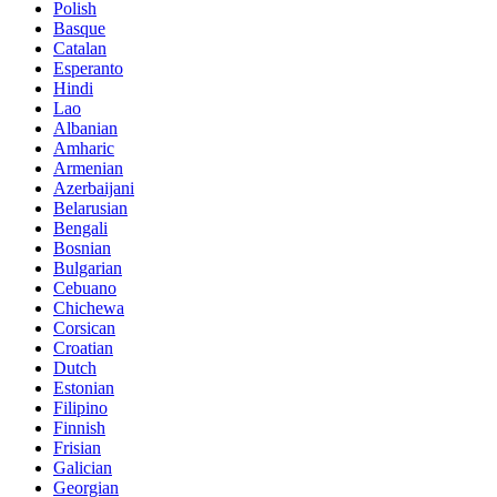
Polish
Basque
Catalan
Esperanto
Hindi
Lao
Albanian
Amharic
Armenian
Azerbaijani
Belarusian
Bengali
Bosnian
Bulgarian
Cebuano
Chichewa
Corsican
Croatian
Dutch
Estonian
Filipino
Finnish
Frisian
Galician
Georgian