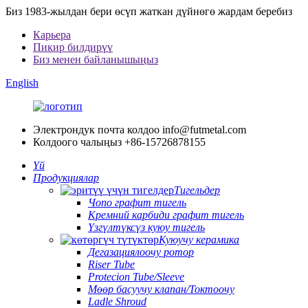
Биз 1983-жылдан бери өсүп жаткан дүйнөгө жардам беребиз
Карьера
Пикир билдирүү
Биз менен байланышыңыз
English
Электрондук почта колдоо
info@futmetal.com
Колдоого чалыңыз
+86-15726878155
Үй
Продукциялар
Тигельдер
Чопо графит тигель
Кремний карбиди графит тигель
Үзгүлтүксүз куюу тигель
Куюучу керамика
Дегазациялоочу ротор
Riser Tube
Protecion Tube/Sleeve
Мөөр басуучу клапан/Токтоочу
Ladle Shroud