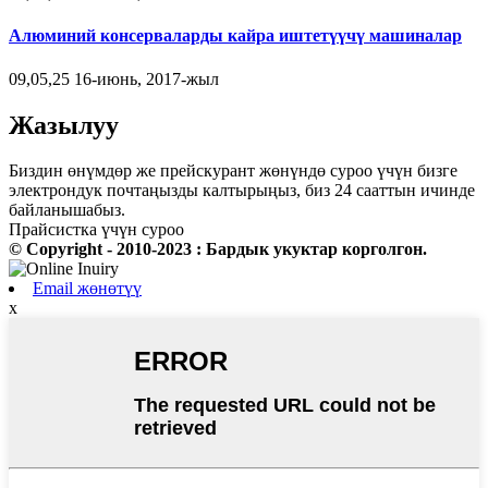
Алюминий консерваларды кайра иштетүүчү машиналар
09,05,25 16-июнь, 2017-жыл
Жазылуу
Биздин өнүмдөр же прейскурант жөнүндө суроо үчүн бизге
электрондук почтаңызды калтырыңыз, биз 24 сааттын ичинде
байланышабыз.
Прайсистка үчүн суроо
© Copyright - 2010-2023 : Бардык укуктар корголгон.
Email жөнөтүү
x