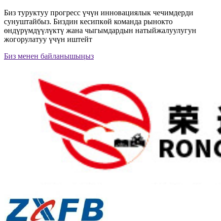
Биз туруктуу прогресс үчүн инновациялык чечимдерди
сунуштайбыз. Биздин кесипкөй команда рынокто
өндүрүмдүүлүктү жана чыгымдардын натыйжалуулугун
жогорулатуу үчүн иштейт
Биз менен байланышыңыз