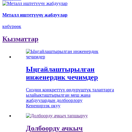
Металл иштетүүчү жабдуулар
көбүрөөк
Кызматтар
Ыңгайлаштырылган
инженердик чечимдер
Сиздин конкреттүү өндүрүштүк талаптарга
ылайыкташтырылган меш жана
жабдуулардын долбоорлору
Кененирээк окуу
Долбоорду ачкыч