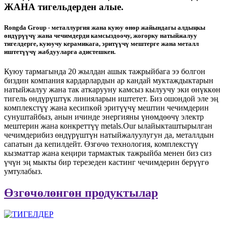
ЖАНА тигельдерден алые.
Rongda Group - металлургия жана куюу өнөр жайындагы алдыңкы
өндүрүүчү жана чечимдерди камсыздоочу, жогорку натыйжалуу
тигелдерге, куюучу керамикага, эритүүчү мештерге жана металл
иштетүүчү жабдууларга адистешкен.
Куюу тармагында 20 жылдан ашык тажрыйбага ээ болгон
биздин компания кардарлардын ар кандай муктаждыктарын
натыйжалуу жана так аткарууну камсыз кылуучу эки өнүккөн
тигель өндүрүштүк линияларын иштетет. Биз ошондой эле эң
комплекстүү жана кесипкөй эритүүчү мештин чечимдерин
сунуштайбыз, анын ичинде энергияны үнөмдөөчү электр
мештерин жана конкреттүү metals.Our ылайыкташтырылган
чечимдерибиз өндүрүштүн натыйжалуулугун да, металлдын
сапатын да кепилдейт. Өзгөчө технология, комплекстүү
кызматтар жана кеңири тармактык тажрыйба менен биз сиз
үчүн эң мыкты бир терезеден кастинг чечимдерин берүүгө
умтулабыз.
Өзгөчөлөнгөн продуктылар