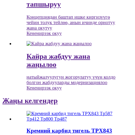
тапшыруу
Концепциядан баштап ишке киргизүүгө
чейин толук тейлөө, анын ичинде орнотуу
жана окутуу
Кененирээк окуу
Кайра жабдуу жана
жаңылоо
натыйжалуулугун жогорулатуу үчүн колдо
болгон жабдууларды модернизациялоо
Кененирээк окуу
Жаңы келгендер
Кремний карбид тигель TPX843