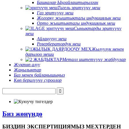
Башкалар Ыңгайлаштырылган
Тигель эритүүчү меш
Газ эритүүчү меш
Жогорку жыштыктагы индукциялык меш
Орто жыштыктагы индукциялык меш
Сыныктарды эритүүчү
меш
Айлануучу меш
Ревербератордук меш
Жылуулук менен
дарылоо меши
Металл иштетүүчү жабдуулар
Жүктөп алуу
Жаңылыктар
Биз менен байланышыңыз
Көп берилүүчү суроолор
Биз жөнүндө
БИЗДИН ЭКСПЕРТИЦИЯМЫЗ МЕХТЕРДЕН