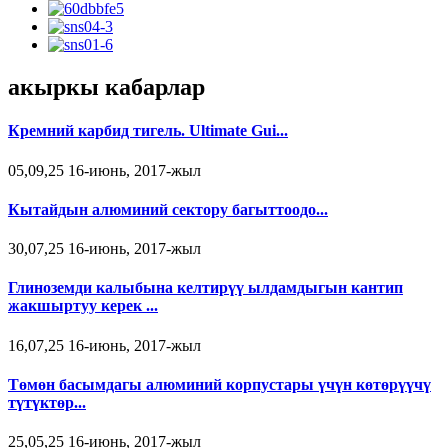
акыркы кабарлар
Кремний карбид тигель. Ultimate Gui...
05,09,25 16-июнь, 2017-жыл
Кытайдын алюминий сектору багыттоодо...
30,07,25 16-июнь, 2017-жыл
Глиноземди калыбына келтирүү ылдамдыгын кантип
жакшыртуу керек ...
16,07,25 16-июнь, 2017-жыл
Төмөн басымдагы алюминий корпустары үчүн көтөрүүчү
түтүктөр...
25,05,25 16-июнь, 2017-жыл