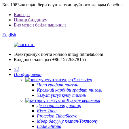
Биз 1983-жылдан бери өсүп жаткан дүйнөгө жардам беребиз
Карьера
Пикир билдирүү
Биз менен байланышыңыз
English
Электрондук почта колдоо
info@futmetal.com
Колдоого чалыңыз
+86-15726878155
Үй
Продукциялар
Тигельдер
Чопо графит тигель
Кремний карбиди графит тигель
Үзгүлтүксүз куюу тигель
Куюучу керамика
Дегазациялоочу ротор
Riser Tube
Protecion Tube/Sleeve
Мөөр басуучу клапан/Токтоочу
Ladle Shroud