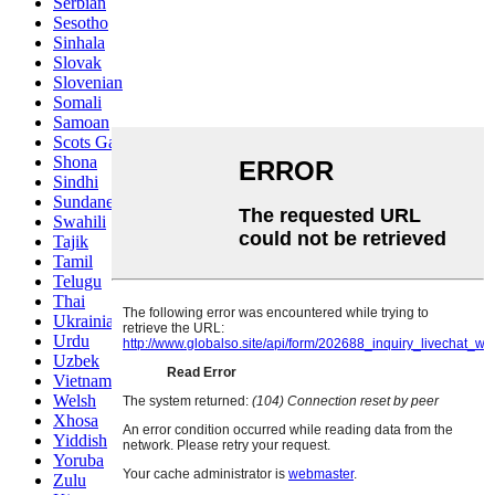
Serbian
Sesotho
Sinhala
Slovak
Slovenian
Somali
Samoan
Scots Gaelic
Shona
Sindhi
Sundanese
Swahili
Tajik
Tamil
Telugu
Thai
Ukrainian
Urdu
Uzbek
Vietnamese
Welsh
Xhosa
Yiddish
Yoruba
Zulu