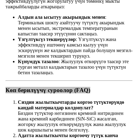
эффективдүүлүгүн жогорулатуу үчүн төмөнкү мыкты
тажрыйбаларды аткарыңыз:
Алдын ала ысытуу акырындык менен
:
Термикалык шокту азайтуучу түтүктү акырындык
менен ысытып, экстремалдык температуранын
капыстан таасир этүүсүнөн сактаңыз.
Үзгүлтүксүз текшерүүлөр
: Үзгүлтүксүз жана
эффективдүү иштөөнү камсыз кылуу үчүн
эскирүүнүн же калдыктардын пайда болушун мезгил-
мезгили менен текшерип туруңуз.
Күнүмдүк тазалоо
: Жылуулук өткөрүүгө таасир эте
турган металл калдыктарын тазалоо үчүн түтүктүн
бетин тазалаңыз.
Көп берилүүчү суроолор (FAQ)
Сиздин жылыткычтарды коргоо түтүктөрүндө
кандай материалдар колдонулат?
Биздин түтүктөр негизинен кремний нитридинен
жана кремний карбидинен (SiN-SiC) жасалган,
жогорку жылуулук өткөрүмдүүлүк жана жылуулук
шок каршылыгы менен белгилүү.
Адатта жылыткычты коргоочу түтүк канча