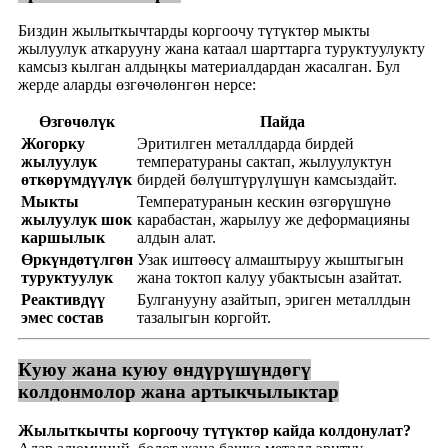
Биздин жылыткычтарды коргоочу түтүктөр мыкты
жылуулук аткарууну жана катаал шарттарга туруктуулукту
камсыз кылган алдыңкы материалдардан жасалган. Бул
жерде аларды өзгөчөлөнгөн нерсе:
Өзгөчөлүк
Пайда
Жогорку
Эритилген металлдарда бирдей
жылуулук
температураны сактап, жылуулуктун
өткөрүмдүүлүк
бирдей бөлүштүрүлүшүн камсыздайт.
Мыкты
Температуранын кескин өзгөрүшүнө
жылуулук шок
карабастан, жарылуу же деформацияны
каршылык
алдын алат.
Өркүндөтүлгөн
Узак иштөөсү алмаштыруу жыштыгын
туруктуулук
жана токтоп калуу убактысын азайтат.
Реактивдүү
Булганууну азайтып, эриген металлдын
эмес состав
тазалыгын коргойт.
Куюу жана куюу өндүрүшүндөгү
колдонмолор жана артыкчылыктар
Жылыткычты коргоочу түтүктөр кайда колдонулат?