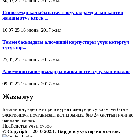
30,07,25 16-июнь, 2017-жыл
Глиноземди калыбына келтирүү ылдамдыгын кантип
жакшыртуу керек ...
16,07,25 16-июнь, 2017-жыл
Төмөн басымдагы алюминий корпустары үчүн көтөргүч
түтүктөр...
25,05,25 16-июнь, 2017-жыл
Алюминий консерваларды кайра иштетүүчү машиналар
09,05,25 16-июнь, 2017-жыл
Жазылуу
Биздин өнүмдөр же прейскурант жөнүндө суроо үчүн бизге
электрондук почтаңызды калтырыңыз, биз 24 сааттын ичинде
байланышабыз.
Прайсистка үчүн суроо
© Copyright - 2010-2023 : Бардык укуктар корголгон.