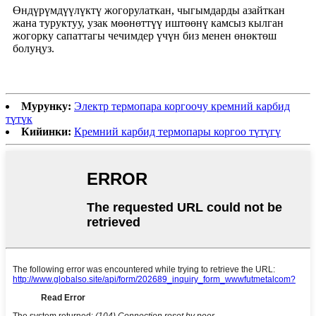
Өндүрүмдүүлүктү жогорулаткан, чыгымдарды азайткан
жана туруктуу, узак мөөнөттүү иштөөнү камсыз кылган
жогорку сапаттагы чечимдер үчүн биз менен өнөктөш
болуңуз.
Мурунку:
Электр термопара коргоочу кремний карбид
түтүк
Кийинки:
Кремний карбид термопары коргоо түтүгү