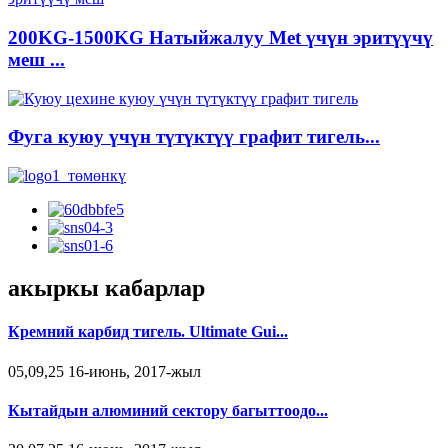
200KG-1500KG Натыйжалуу Met үчүн эритүүчү
меш ...
Фуга куюу үчүн түтүктүү графит тигель...
акыркы кабарлар
Кремний карбид тигель. Ultimate Gui...
05,09,25 16-июнь, 2017-жыл
Кытайдын алюминий сектору багыттоодо...