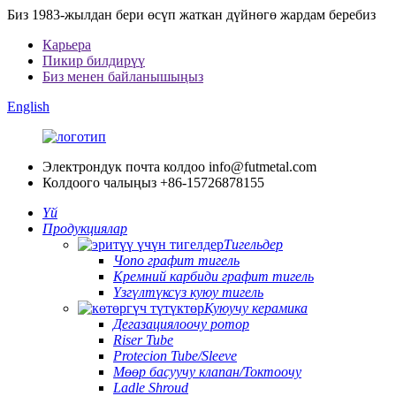
Биз 1983-жылдан бери өсүп жаткан дүйнөгө жардам беребиз
Карьера
Пикир билдирүү
Биз менен байланышыңыз
English
Электрондук почта колдоо
info@futmetal.com
Колдоого чалыңыз
+86-15726878155
Үй
Продукциялар
Тигельдер
Чопо графит тигель
Кремний карбиди графит тигель
Үзгүлтүксүз куюу тигель
Куюучу керамика
Дегазациялоочу ротор
Riser Tube
Protecion Tube/Sleeve
Мөөр басуучу клапан/Токтоочу
Ladle Shroud