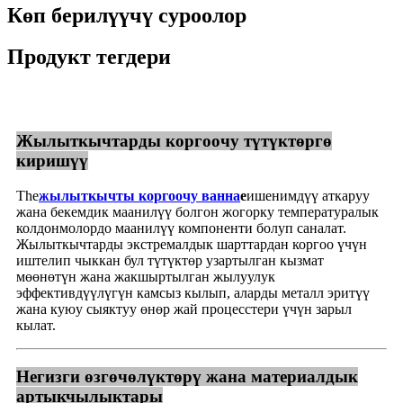
Көп берилүүчү суроолор
Продукт тегдери
Жылыткычтарды коргоочу түтүктөргө
киришүү
The
жылыткычты коргоочу ванна
e
ишенимдүү аткаруу
жана бекемдик маанилүү болгон жогорку температуралык
колдонмолордо маанилүү компоненти болуп саналат.
Жылыткычтарды экстремалдык шарттардан коргоо үчүн
иштелип чыккан бул түтүктөр узартылган кызмат
мөөнөтүн жана жакшыртылган жылуулук
эффективдүүлүгүн камсыз кылып, аларды металл эритүү
жана куюу сыяктуу өнөр жай процесстери үчүн зарыл
кылат.
Негизги өзгөчөлүктөрү жана материалдык
артыкчылыктары