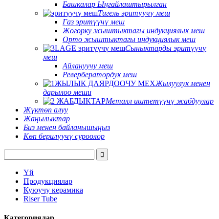
Башкалар Ыңгайлаштырылган
Тигель эритүүчү меш
Газ эритүүчү меш
Жогорку жыштыктагы индукциялык меш
Орто жыштыктагы индукциялык меш
Сыныктарды эритүүчү
меш
Айлануучу меш
Ревербератордук меш
Жылуулук менен
дарылоо меши
Металл иштетүүчү жабдуулар
Жүктөп алуу
Жаңылыктар
Биз менен байланышыңыз
Көп берилүүчү суроолор
Үй
Продукциялар
Куюучу керамика
Riser Tube
Категориялар