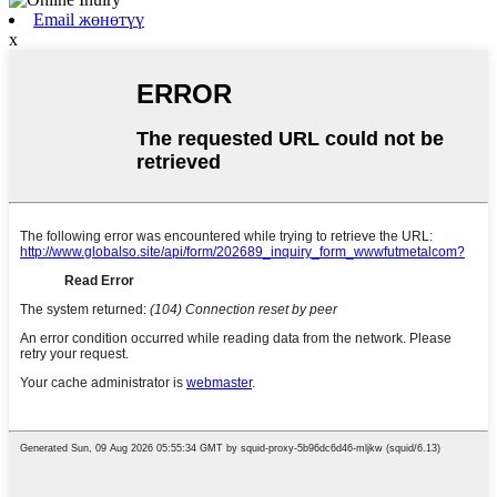
Email жөнөтүү
x