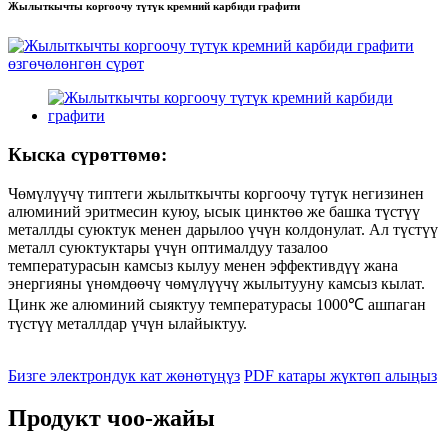
Жылыткычты коргоочу түтүк кремний карбиди графити
Кыска сүрөттөмө:
Чөмүлүүчү типтеги жылыткычты коргоочу түтүк негизинен
алюминий эритмесин куюу, ысык цинктөө же башка түстүү
металлды суюктук менен дарылоо үчүн колдонулат. Ал түстүү
металл суюктуктары үчүн оптималдуу тазалоо
температурасын камсыз кылуу менен эффективдүү жана
энергияны үнөмдөөчү чөмүлүүчү жылытууну камсыз кылат.
Цинк же алюминий сыяктуу температурасы 1000℃ ашпаган
түстүү металлдар үчүн ылайыктуу.
Бизге электрондук кат жөнөтүңүз
PDF катары жүктөп алыңыз
Продукт чоо-жайы