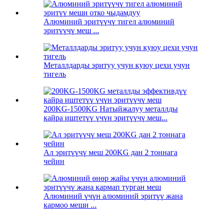
Алюминий эритүүчү тигел алюминий
эритүүчү меш ...
Металлдарды эритуу учун куюу цехи учун
тигель
200KG-1500KG Натыйжалуу металлды
кайра иштетүү үчүн эритүүчү меш...
Ал эритүүчү меш 200KG дан 2 тоннага
чейин
Алюминий үчүн алюминий эритүү жана
кармоо меши ...