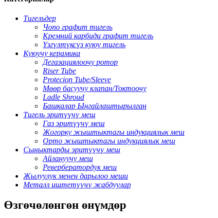
Тигельдер
Чопо графит тигель
Кремний карбиди графит тигель
Үзгүлтүксүз куюу тигель
Куюучу керамика
Дегазациялоочу ротор
Riser Tube
Protecion Tube/Sleeve
Мөөр басуучу клапан/Токтоочу
Ladle Shroud
Башкалар Ыңгайлаштырылган
Тигель эритүүчү меш
Газ эритүүчү меш
Жогорку жыштыктагы индукциялык меш
Орто жыштыктагы индукциялык меш
Сыныктарды эритүүчү меш
Айлануучу меш
Ревербератордук меш
Жылуулук менен дарылоо меши
Металл иштетүүчү жабдуулар
Өзгөчөлөнгөн өнүмдөр