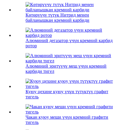
Көтөрүүчү түтүк Нитрид менен
байланышкан кремний карбиди
Алюминий дегазатор үчүн кремний карбид
ротор
Алюминий эритүүчү меш үчүн кремний
карбиди тигел
Куюу цехине куюу үчүн түтүктүү графит
тигель
Чакан куюу меши үчүн кремний графити
тигель