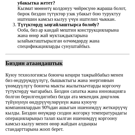
убакытка жетет?
Кызмат мөөнөтү колдонуу чөйрөсүнө жараша болот,
бирок биздин түтүктөр узак убакыт бою туруктуу
иштешин камсыз кылуу үчүн иштелип чыккан.
Түтүктөрдү ыңгайлаштырса болобу?
Ооба, биз ар кандай мештин конструкцияларына
жана өнөр жай муктаждыктарына
ылайыкташтырылган өлчөмдөрдү жана
спецификацияларды сунуштайбыз.
Биздин атаандаштык
Куюу технологиясы боюнча кеңири тажрыйбабыз менен
биз өндүрүмдүүлүгү, бышыктыгы жана энергиянын
үнөмдүүлүгү боюнча мыкты жылыткычтарды коргоочу
түтүктөрдү чыгарабыз. Биздин сапатка жана инновацияга
болгон берилгендигибиз бизди ата мекендик дөңгөлөк
түйүнүнүн өндүрүүчүлөрүнүн жана куюучу
компаниялардын 90%дан ашыгын ишенимдүү жеткирүүчү
кылды. Биздин өнүмдөр сиздин жогорку температурадагы
операцияларыңыз талап кылган ишенимдүү коргоону
камсыз кылуу менен өнөр жайдын алдыңкы
стандарттарына жооп берет.