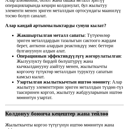
Алар алюминий, болот жана башка металл эритүү
операцияларында кеңири колдонулат, бул жылытуу
элементи менен эриген металлдын ортосундагы маанилүү
тосмо болуп саналат.
Алар кандай артыкчылыктарды сунуш кылат?
Жакшыртылган металл сапаты
: Түтүкчөлөр
эриген металлдардын тазалыгын сактоого жардам
берет, анткени алардын реактивдүү эмес беттери
булгануунун алдын алат.
Операциянын эффективдүүлүгү жогорулатылган
:
Жылуулукту бирдей бөлүштүрүү жана
кычкылданууну азайтуу менен, жылыткычты
коргоочу түтүктөр металлдын туруктуу сапатын
камсыз кылат.
Узартылган жылыткычтын иштөө мөөнөтү
: Алар
жылытуу элементтерин эриген металлдын түздөн-түз
таасиринен коргоп, жылытуу жабдууларынын иштөө
мөөнөтүн узартат.
Колдонуу боюнча кеңештер жана тейлөө
Жылыткычты коргоо түтүгүнүн иштөө мөөнөтүн жана