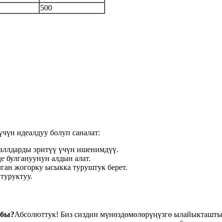
500
ы
​​үчүн идеалдуу болуп саналат:
таллдарды эритүү үчүн ишенимдүү.
де булгануунун алдын алат.
лган жогорку ысыкка туруштук берет.
туруктуу.
збы?
Абсолюттук! Биз сиздин мүнөздөмөлөрүңүзгө ылайыкташт