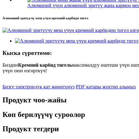
Алюминий үчүн алюминий эритүү жана кармоо меш
Алюминий эритүүчү меш үчүн кремний карбиди тигел
Кыска сүрөттөмө:
Биздин
Кремний карбид тигель
максималдуу иштеши үчүн иште
үчүн оюн өзгөрткүч!
Бизге электрондук кат жөнөтүңүз
PDF катары жүктөп алыңыз
Продукт чоо-жайы
Көп берилүүчү суроолор
Продукт тегдери