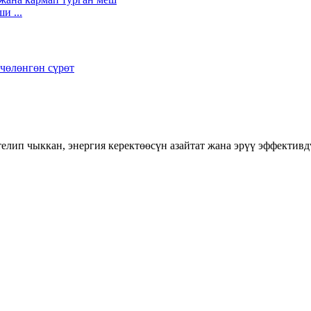
и ...
лип чыккан, энергия керектөөсүн азайтат жана эрүү эффективд