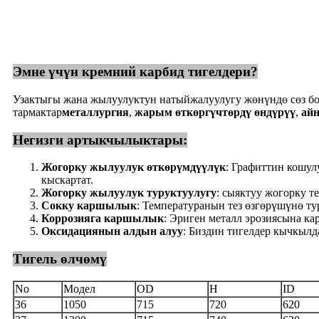
Эмне үчүн кремний карбид тигелдери?
Узактыгы жана жылуулуктун натыйжалуулугу жөнүндө сөз бо
тармактар
металлургия
,
жарым өткөргүчтөрдү өндүрүү
,
айн
Негизги артыкчылыктары:
Жогорку жылуулук өткөрүмдүүлүк
: Графиттин кошул
кыскартат.
Жогорку жылуулук туруктуулугу
: сыяктуу жогорку т
Сокку каршылык
: Температуранын тез өзгөрүшүнө ту
Коррозияга каршылык
: Эриген металл эрозиясына ка
Оксидациянын алдын алуу
: Биздин тигелдер кычкылд
Тигель өлчөмү
No
Модел
OD
H
ID
36
1050
715
720
620