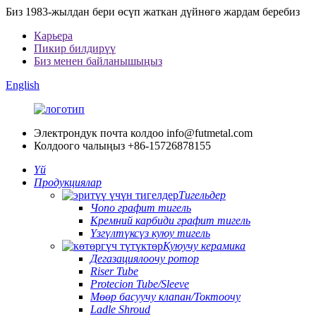
Биз 1983-жылдан бери өсүп жаткан дүйнөгө жардам беребиз
Карьера
Пикир билдирүү
Биз менен байланышыңыз
English
Электрондук почта колдоо
info@futmetal.com
Колдоого чалыңыз
+86-15726878155
Үй
Продукциялар
Тигельдер
Чопо графит тигель
Кремний карбиди графит тигель
Үзгүлтүксүз куюу тигель
Куюучу керамика
Дегазациялоочу ротор
Riser Tube
Protecion Tube/Sleeve
Мөөр басуучу клапан/Токтоочу
Ladle Shroud