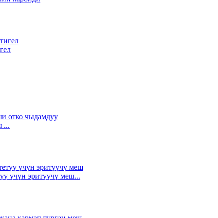
гел
...
ү үчүн эритүүчү меш...