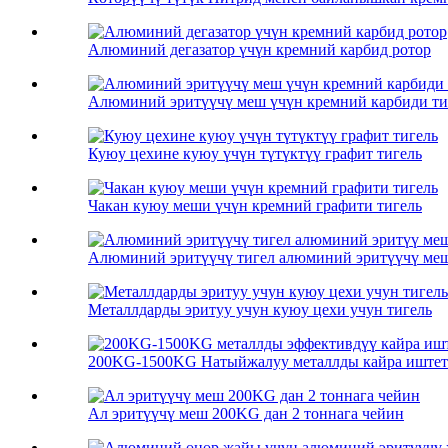
Алюминий дегазатор үчүн кремний карбид ротор
Алюминий эритүүчү меш үчүн кремний карбиди ти
Куюу цехине куюу үчүн түтүктүү графит тигель
Чакан куюу меши үчүн кремний графити тигель
Алюминий эритүүчү тигел алюминий эритүүчү меш 
Металлдарды эритуу учун куюу цехи учун тигель
200KG-1500KG Натыйжалуу металлды кайра иштетү
Ал эритүүчү меш 200KG дан 2 тоннага чейин