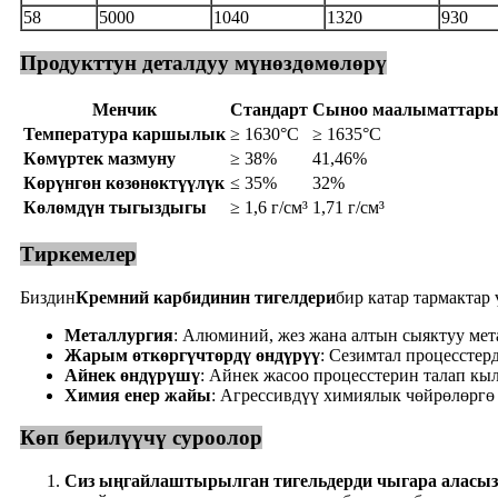
58
5000
1040
1320
930
Продукттун деталдуу мүнөздөмөлөрү
Менчик
Стандарт
Сыноо маалыматтар
Температура каршылык
≥ 1630°C
≥ 1635°C
Көмүртек мазмуну
≥ 38%
41,46%
Көрүнгөн көзөнөктүүлүк
≤ 35%
32%
Көлөмдүн тыгыздыгы
≥ 1,6 г/см³
1,71 г/см³
Тиркемелер
Биздин
Кремний карбидинин тигелдери
бир катар тармактар 
Металлургия
: Алюминий, жез жана алтын сыяктуу ме
Жарым өткөргүчтөрдү өндүрүү
: Сезимтал процесстер
Айнек өндүрүшү
: Айнек жасоо процесстерин талап кы
Химия енер жайы
: Агрессивдүү химиялык чөйрөлөргө 
Көп берилүүчү суроолор
Сиз ыңгайлаштырылган тигельдерди чыгара аласы