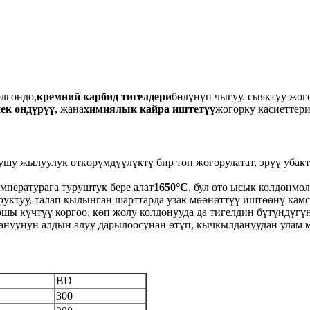
лгондо,
кремний карбид тигелдери
бөлүнүп чыгуу. сыяктуу жог
ек өндүрүү
, жана
химиялык кайра иштетүү
жогорку касиеттери
ушу жылуулук өткөрүмдүүлүктү бир топ жогорулатат, эрүү уба
емпературага туруштук бере алат
1650°C
, бул өтө ысык колдонмол
руктуу, талап кылынган шарттарда узак мөөнөттүү иштөөнү камс
ршы күчтүү коргоо, көп жолу колдонууда да тигелдин бүтүндүгүн
ануунун алдын алуу дарылоосунан өтүп, кычкылдануудан улам м
BD
300