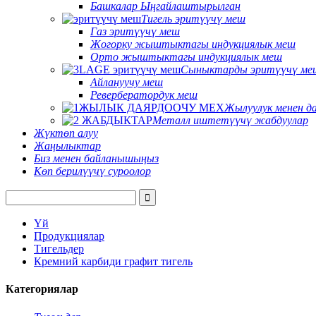
Башкалар Ыңгайлаштырылган
Тигель эритүүчү меш
Газ эритүүчү меш
Жогорку жыштыктагы индукциялык меш
Орто жыштыктагы индукциялык меш
Сыныктарды эритүүчү ме
Айлануучу меш
Ревербератордук меш
Жылуулук менен д
Металл иштетүүчү жабдуулар
Жүктөп алуу
Жаңылыктар
Биз менен байланышыңыз
Көп берилүүчү суроолор
Үй
Продукциялар
Тигельдер
Кремний карбиди графит тигель
Категориялар