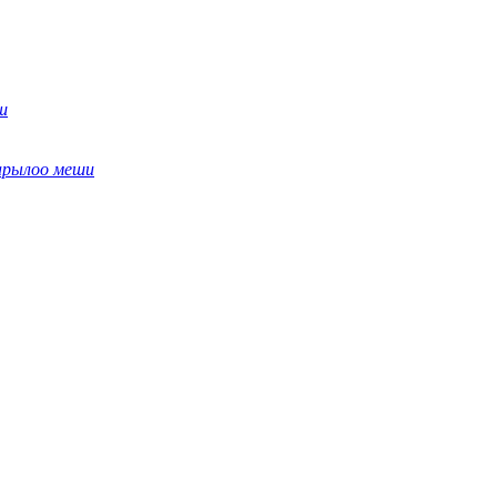
ш
арылоо меши