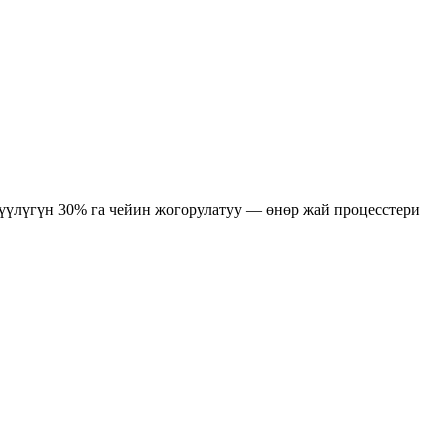
үүлүгүн 30% га чейин жогорулатуу — өнөр жай процесстери