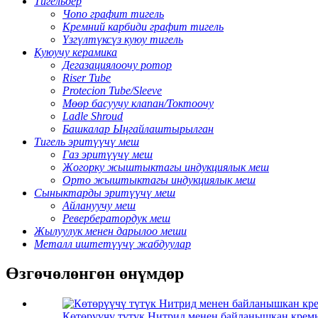
Тигельдер
Чопо графит тигель
Кремний карбиди графит тигель
Үзгүлтүксүз куюу тигель
Куюучу керамика
Дегазациялоочу ротор
Riser Tube
Protecion Tube/Sleeve
Мөөр басуучу клапан/Токтоочу
Ladle Shroud
Башкалар Ыңгайлаштырылган
Тигель эритүүчү меш
Газ эритүүчү меш
Жогорку жыштыктагы индукциялык меш
Орто жыштыктагы индукциялык меш
Сыныктарды эритүүчү меш
Айлануучу меш
Ревербератордук меш
Жылуулук менен дарылоо меши
Металл иштетүүчү жабдуулар
Өзгөчөлөнгөн өнүмдөр
Көтөрүүчү түтүк Нитрид менен байланышкан крем