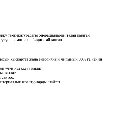
орку температурадагы операцияларды талап кылган
 үчүн кремний карбидине айланган.
ктысын кыскартат жана энергиянын чыгымын 30% га чейин
ор үчүн идеалдуу кылат.
ыз кылат.
 сактоо.
атериалдык жоготууларды азайтат.