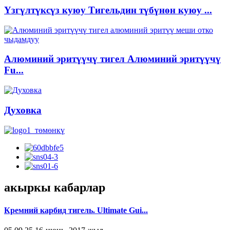
Үзгүлтүксүз куюу Тигельдин түбүнөн куюу ...
Алюминий эритүүчү тигел Алюминий эритүүчү
Fu...
Духовка
акыркы кабарлар
Кремний карбид тигель. Ultimate Gui...