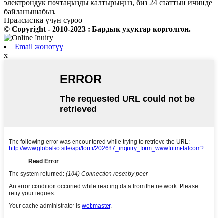
электрондук почтаңызды калтырыңыз, биз 24 сааттын ичинде
байланышабыз.
Прайсистка үчүн суроо
© Copyright - 2010-2023 : Бардык укуктар корголгон.
Email жөнөтүү
x