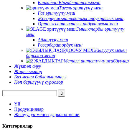
Башкалар Ыңгайлаштырылган
Тигель эритүүчү меш
Газ эритүүчү меш
Жогорку жыштыктагы индукциялык меш
Орто жыштыктагы индукциялык меш
Сыныктарды эритүүчү
меш
Айлануучу меш
Ревербератордук меш
Жылуулук менен
дарылоо меши
Металл иштетүүчү жабдуулар
Жүктөп алуу
Жаңылыктар
Биз менен байланышыңыз
Көп берилүүчү суроолор
Үй
Продукциялар
Жылуулук менен дарылоо меши
Категориялар