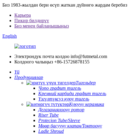
Биз 1983-жылдан бери өсүп жаткан дүйнөгө жардам беребиз
Карьера
Пикир билдирүү
Биз менен байланышыңыз
English
Электрондук почта колдоо
info@futmetal.com
Колдоого чалыңыз
+86-15726878155
Үй
Продукциялар
Тигельдер
Чопо графит тигель
Кремний карбиди графит тигель
Үзгүлтүксүз куюу тигель
Куюучу керамика
Дегазациялоочу ротор
Riser Tube
Protecion Tube/Sleeve
Мөөр басуучу клапан/Токтоочу
Ladle Shroud