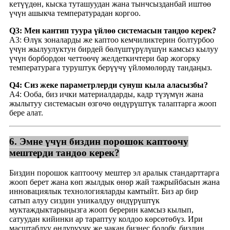
кетүүдөн, кыска туташуудан жана тынчсызданбай иштөө
үчүн ашыкча температурадан коргоо.
Q3: Мен кантип туура үйлөө системасын тандоо керек?
A3: Өлүк зоналарды же каптоо кемчиликтерин болтурбоо
үчүн жылуулуктун бирдей бөлүштүрүлүшүн камсыз кылуу
үчүн борбордон четтөөчү желдеткичтери бар жогорку
температурага туруштук берүүчү үйлөмөлөрдү тандаңыз.
Q4: Сиз жеке параметрлерди сунуш кыла аласызбы?
A4: Ооба, биз ички материалдарды, кадр түзүмүн жана
жылытуу системасын өзгөчө өндүрүштүк талаптарга жооп
бере алат.
6. Эмне үчүн биздин порошок каптоочу
мештерди тандоо керек?
Биздин порошок каптоочу мештер эл аралык стандарттарга
жооп берет жана көп жылдык өнөр жай тажрыйбасын жана
инновациялык технологияларды камтыйт. Биз ар бир
сатып алуу сиздин уникалдуу өндүрүштүк
муктаждыктарыңызга жооп берерин камсыз кылып,
сатуудан кийинки ар тараптуу колдоо көрсөтөбүз. Ири
масштабдуу өндүрүүчү же чакан бизнес болобу, биздин