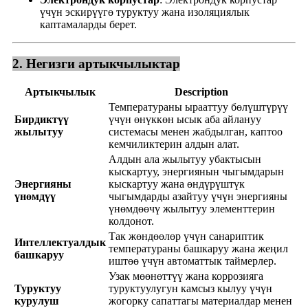
үчүн эскирүүгө туруктуу жана изоляциялык
каптамаларды берет.
2. Негизги артыкчылыктар
Артыкчылык
Description
Температураны ырааттуу бөлүштүрүү
Бирдиктүү
үчүн өнүккөн ысык аба айлануу
жылытуу
системасы менен жабдылган, каптоо
кемчиликтерин алдын алат.
Алдын ала жылытуу убактысын
кыскартуу, энергиянын чыгымдарын
Энергияны
кыскартуу жана өндүрүштүк
үнөмдүү
чыгымдарды азайтуу үчүн энергияны
үнөмдөөчү жылытуу элементтерин
колдонот.
Так жөндөөлөр үчүн санариптик
Интеллектуалдык
температураны башкаруу жана жеңил
башкаруу
иштөө үчүн автоматтык таймерлер.
Узак мөөнөттүү жана коррозияга
Туруктуу
туруктуулугун камсыз кылуу үчүн
курулуш
жогорку сапаттагы материалдар менен