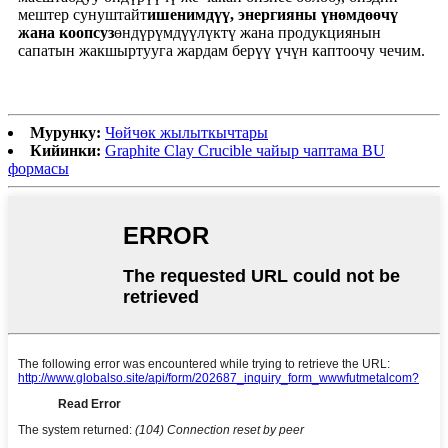
мештер сунуштайт
ишенимдүү, энергияны үнөмдөөчү
жана коопсуз
өндүрүмдүүлүктү жана продукциянын
сапатын жакшыртууга жардам берүү үчүн каптоочу чечим.
Мурунку:
Чөйчөк жылыткычтары
Кийинки:
Graphite Clay Crucible чайыр чаптама BU
формасы