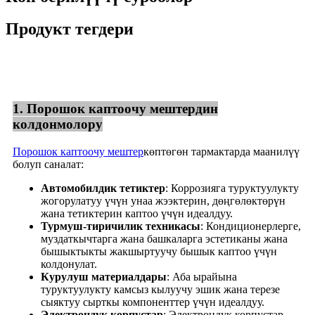
Продукт тегдери
1. Порошок каптоочу мештердин
колдонмолору
Порошок каптоочу мештер
көптөгөн тармактарда маанилүү
болуп саналат:
Автомобилдик тетиктер
: Коррозияга туруктуулукту
жогорулатуу үчүн унаа жээктерин, дөңгөлөктөрүн
жана тетиктерин каптоо үчүн идеалдуу.
Турмуш-тиричилик техникасы
: Кондиционерлерге,
муздаткычтарга жана башкаларга эстетиканы жана
бышыктыкты жакшыртуучу бышык каптоо үчүн
колдонулат.
Курулуш материалдары
: Аба ырайына
туруктуулукту камсыз кылуучу эшик жана терезе
сыяктуу сырткы компоненттер үчүн идеалдуу.
Электрондук корпустар
: Электрондук корпустар