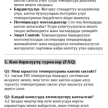
каптоо сапаты үчүн туура температура диапазону
менен мешти тандаңыз.
Бирдиктүүлүк
: Жогорку стандарттуу колдонмолор
үчүн, каптоо бузулууларын болтурбоо үчүн
температуранын бирдейлиги абдан маанилүү.
Потенциалдуу муктаждыктар
: Сиз чоң буюмдарды
каптап жатасызбы? Туура кубаттуулуктагы мешти
тандоо мейкиндикти жана чыгымдарды үнөмдөйт.
Smart Controls
: Температураны башкаруунун
интеллектуалдык системалары операцияларды
жөнөкөйлөтөт жана өндүрүштүн натыйжалуулугун
жогорулатат, партияны кайра иштетүү үчүн идеалдуу.
5. Көп берилүүчү суроолор (FAQ)
Q1: Меш ырааттуу температураны кантип сактайт?
A1: тактык PID температура башкаруу системасын
колдонуу менен, меш тегиз эмес каптоо алдын алуу,
туруктуу температураны сактоо үчүн жылытуу күчүн
жөнгө салат.
Q2: Кандай коопсуздук өзгөчөлүктөрү камтылган?
A2: Биздин мештер бир нече коопсуздук коргоо
каражаттары менен жабдылган, анын ичинде агып