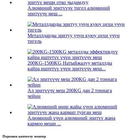
Алюминий эритүүчү тигел алюминий
эритүүчү меш ...
Металлдарды эритуу учун куюу цехи учун
тигель
200KG-1500KG Натыйжалуу металлды
кайра иштетүү үчүн эритүүчү меш...
Ал эритүүчү меш 200KG дан 2 тоннага
чейин
Алюминий үчүн алюминий эритүү жана
кармоо меши ...
Порошок каптоочу мештер