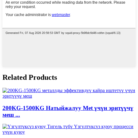
Related Products
200KG-1500KG Натыйжалуу Met үчүн эритүүчү
меш ...