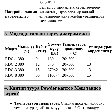
курулган.
Белгилүү тармактык керектөөлөрдү
Настройкаланган
канааттандыруу үчүн ар кандай
параметрлер
өлчөмдөрдө жана конфигурацияларда
жеткиликтүү.
3. Моделди салыштыруу диаграммасы
Үрүүчү
Температура
Чыңалуу
Кубат
Температура
Модел
күчү
диапазону
(V)
(кВт)
бирдейлиги (
(Вт)
(°C)
RDC-1
380
9
180
20~300
±1
RDC-2
380
12
370
20~300
±3
RDC-3
380
15
370×2
20~300
±3
RDC-8
380
50
1100×4
20~300
±5
4. Кантип туура Powder каптоо Меш тандоо
керек?
Температура талаптары
: Сиздин продукт жогорку
температурада айыктыруу керекпи? Оптималдуу