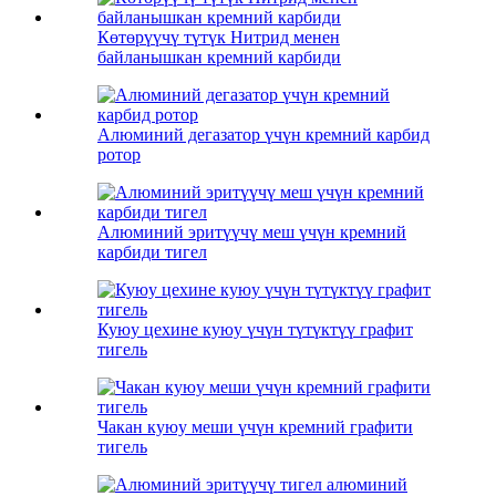
Көтөрүүчү түтүк Нитрид менен
байланышкан кремний карбиди
Алюминий дегазатор үчүн кремний карбид
ротор
Алюминий эритүүчү меш үчүн кремний
карбиди тигел
Куюу цехине куюу үчүн түтүктүү графит
тигель
Чакан куюу меши үчүн кремний графити
тигель