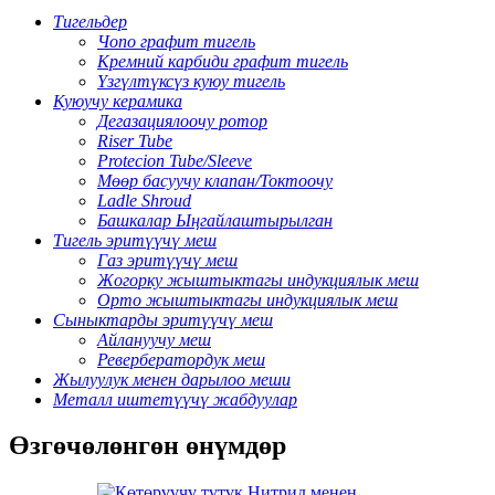
Тигельдер
Чопо графит тигель
Кремний карбиди графит тигель
Үзгүлтүксүз куюу тигель
Куюучу керамика
Дегазациялоочу ротор
Riser Tube
Protecion Tube/Sleeve
Мөөр басуучу клапан/Токтоочу
Ladle Shroud
Башкалар Ыңгайлаштырылган
Тигель эритүүчү меш
Газ эритүүчү меш
Жогорку жыштыктагы индукциялык меш
Орто жыштыктагы индукциялык меш
Сыныктарды эритүүчү меш
Айлануучу меш
Ревербератордук меш
Жылуулук менен дарылоо меши
Металл иштетүүчү жабдуулар
Өзгөчөлөнгөн өнүмдөр