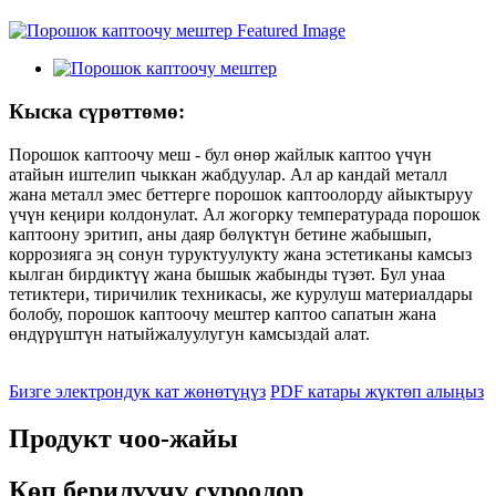
Кыска сүрөттөмө:
Порошок каптоочу меш - бул өнөр жайлык каптоо үчүн
атайын иштелип чыккан жабдуулар. Ал ар кандай металл
жана металл эмес беттерге порошок каптоолорду айыктыруу
үчүн кеңири колдонулат. Ал жогорку температурада порошок
каптоону эритип, аны даяр бөлүктүн бетине жабышып,
коррозияга эң сонун туруктуулукту жана эстетиканы камсыз
кылган бирдиктүү жана бышык жабынды түзөт. Бул унаа
тетиктери, тиричилик техникасы, же курулуш материалдары
болобу, порошок каптоочу мештер каптоо сапатын жана
өндүрүштүн натыйжалуулугун камсыздай алат.
Бизге электрондук кат жөнөтүңүз
PDF катары жүктөп алыңыз
Продукт чоо-жайы
Көп берилүүчү суроолор