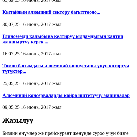
05,09,25 16-июнь, 2017-жыл
Кытайдын алюминий сектору багыттоодо...
30,07,25 16-июнь, 2017-жыл
Глиноземди калыбына келтирүү ылдамдыгын кантип
жакшыртуу керек ...
16,07,25 16-июнь, 2017-жыл
Төмөн басымдагы алюминий корпустары үчүн көтөргүч
түтүктөр...
25,05,25 16-июнь, 2017-жыл
Алюминий консерваларды кайра иштетүүчү машиналар
09,05,25 16-июнь, 2017-жыл
Жазылуу
Биздин өнүмдөр же прейскурант жөнүндө суроо үчүн бизге