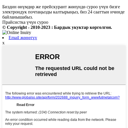
Биздин өнүмдөр же прейскурант жөнүндө суроо үчүн бизге
электрондук почтаңызды калтырыңыз, биз 24 сааттын ичинде
байланышабыз.
Прайсистка үчүн суроо
© Copyright - 2010-2023 : Бардык укуктар корголгон.
Email жөнөтүү
x