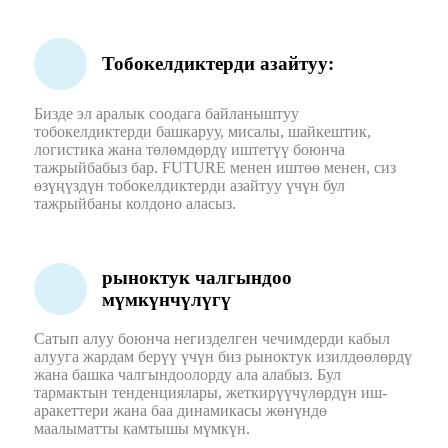
Тобокелдиктерди азайтуу:
Бизде эл аралык соодага байланыштуу
тобокелдиктерди башкаруу, мисалы, шайкештик,
логистика жана төлөмдөрдү иштетүү боюнча
тажрыйбабыз бар. FUTURE менен иштөө менен, сиз
өзүңүздүн тобокелдиктерди азайтуу үчүн бул
тажрыйбаны колдоно аласыз.
рыноктук чалгындоо
мүмкүнчүлүгү
Сатып алуу боюнча негизделген чечимдерди кабыл
алууга жардам берүү үчүн биз рыноктук изилдөөлөрдү
жана башка чалгындоолорду ала алабыз. Бул
тармактын тенденциялары, жеткирүүчүлөрдүн иш-
аракеттери жана баа динамикасы жөнүндө
маалыматты камтышы мүмкүн.