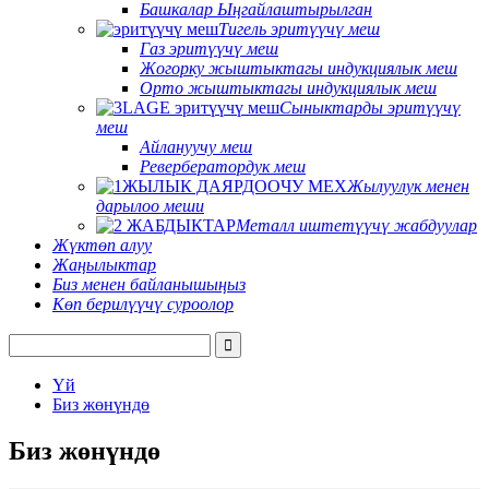
Башкалар Ыңгайлаштырылган
Тигель эритүүчү меш
Газ эритүүчү меш
Жогорку жыштыктагы индукциялык меш
Орто жыштыктагы индукциялык меш
Сыныктарды эритүүчү
меш
Айлануучу меш
Ревербератордук меш
Жылуулук менен
дарылоо меши
Металл иштетүүчү жабдуулар
Жүктөп алуу
Жаңылыктар
Биз менен байланышыңыз
Көп берилүүчү суроолор
Үй
Биз жөнүндө
Биз жөнүндө