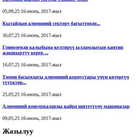
05,09,25 16-июнь, 2017-жыл
Кытайдын алюминий сектору багыттоодо...
30,07,25 16-июнь, 2017-жыл
Глиноземди калыбына келтирүү ылдамдыгын кантип
жакшыртуу керек ...
16,07,25 16-июнь, 2017-жыл
Төмөн басымдагы алюминий корпустары үчүн көтөргүч
түтүктөр...
25,05,25 16-июнь, 2017-жыл
Алюминий консерваларды кайра иштетүүчү машиналар
09,05,25 16-июнь, 2017-жыл
Жазылуу