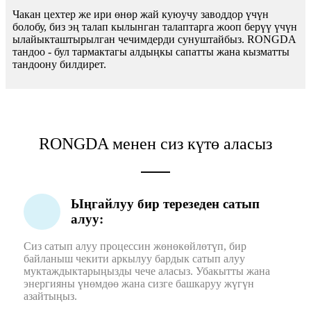
Чакан цехтер же ири өнөр жай куюучу заводдор үчүн
болобу, биз эң талап кылынган талаптарга жооп берүү үчүн
ылайыкташтырылган чечимдерди сунуштайбыз. RONGDA
тандоо - бул тармактагы алдыңкы сапатты жана кызматты
тандоону билдирет.
RONGDA менен сиз күтө аласыз
Ыңгайлуу бир терезеден сатып
алуу:
Сиз сатып алуу процессин жөнөкөйлөтүп, бир
байланыш чекити аркылуу бардык сатып алуу
муктаждыктарыңызды чече аласыз. Убакытты жана
энергияны үнөмдөө жана сизге башкаруу жүгүн
азайтыңыз.