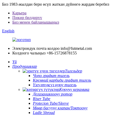
Биз 1983-жылдан бери өсүп жаткан дүйнөгө жардам беребиз
Карьера
Пикир билдирүү
Биз менен байланышыңыз
English
Электрондук почта колдоо
info@futmetal.com
Колдоого чалыңыз
+86-15726878155
Үй
Продукциялар
Тигельдер
Чопо графит тигель
Кремний карбиди графит тигель
Үзгүлтүксүз куюу тигель
Куюучу керамика
Дегазациялоочу ротор
Riser Tube
Protecion Tube/Sleeve
Мөөр басуучу клапан/Токтоочу
Ladle Shroud