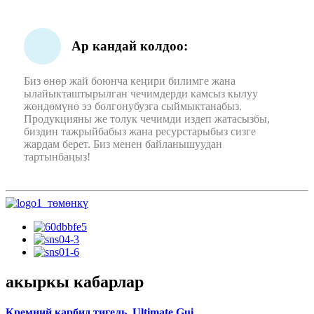
Ар кандай колдоо:
Биз өнөр жай боюнча кеңири билимге жана
ылайыкташтырылган чечимдерди камсыз кылуу
жөндөмүнө ээ болгонубузга сыймыктанабыз.
Продукцияны же толук чечимди издеп жатасызбы,
биздин тажрыйбабыз жана ресурстарыбыз сизге
жардам берет. Биз менен байланышуудан
тартынбаңыз!
акыркы кабарлар
Кремний карбид тигель. Ultimate Gui...