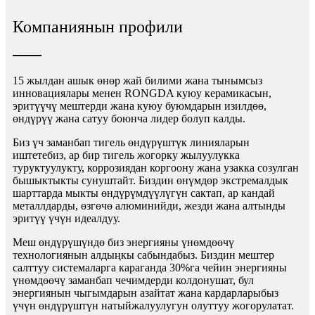
Компаниянын профили
15 жылдан ашык өнөр жай билими жана тынымсыз
инновациялары менен RONGDA куюу керамикасын,
эритүүчү мештерди жана куюу буюмдарын изилдөө,
өндүрүү жана сатуу боюнча лидер болуп калды.
Биз үч заманбап тигель өндүрүштүк линияларын
иштетебиз, ар бир тигель жогорку жылуулукка
туруктуулукту, коррозиядан коргоону жана узакка созулган
бышыктыкты сунуштайт. Биздин өнүмдөр экстремалдык
шарттарда мыкты өндүрүмдүүлүгүн сактап, ар кандай
металлдарды, өзгөчө алюминийди, жезди жана алтынды
эритүү үчүн идеалдуу.
Меш өндүрүшүндө биз энергияны үнөмдөөчү
технологиянын алдыңкы сабындабыз. Биздин мештер
салттуу системаларга караганда 30%га чейин энергияны
үнөмдөөчү заманбап чечимдерди колдонушат, бул
энергиянын чыгымдарын азайтат жана кардарларыбыз
үчүн өндүрүштүн натыйжалуулугун олуттуу жогорулатат.